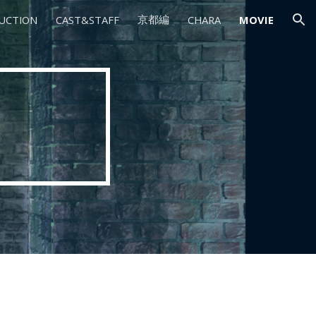
京都編
UCTION
CAST&STAFF
CHARA
MOVIE
ion